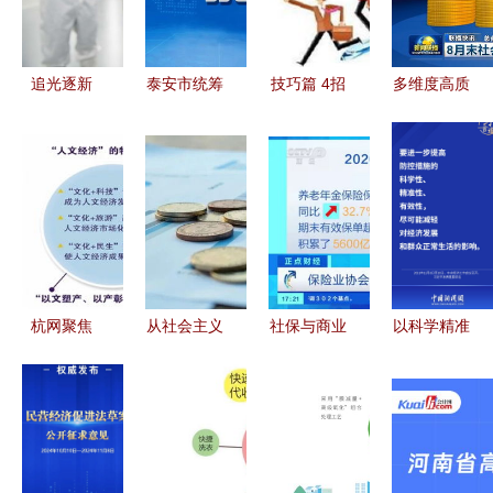
等专家的洞
经济价值
务的角色与
见
价值
追光逐新
泰安市统筹
技巧篇 4招
多维度高质
光伏独角兽
推进疫情防
让你轻松玩
量发展稳步
华晟新能源
控和经济社
转P2P网
推进 多领
的成长故事
会发展有关
贷，规避风
域建设与社
部门负责人
险稳健增值
会经济咨询
就初中毕业
服务取得积
年级开学问
极进展
题答记者问
杭网聚焦
从社会主义
社保与商业
以科学精准
社会经济咨
生产目的
保险双轮驱
之策，统筹
询服务，为
到“投资于
动 构建老
疫情防控与
发展注入专
人” 扭转中
有所养的新
经济社会发
业动能
国经济结构
格局
展
基本性失调