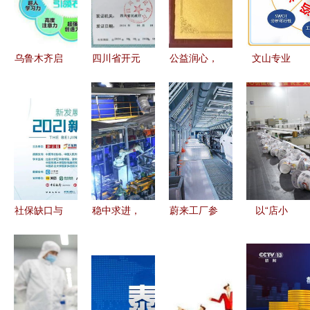
乌鲁木齐启
四川省开元
公益润心，
文山专业
慧学堂社会
经济创新发
教育同行
PPT代做
经济咨询公
展研究院正
郑州市中原
打造富有说
司环境深度
式获批成立
区民政局为
服力的视觉
解析 数据
润仁家庭教
呈现，赋能
化洞察与前
育授牌战略
社会经济咨
瞻服务
合作单位
询服务
社保缺口与
稳中求进，
蔚来工厂参
以“店小
未来经济走
长江经济带
观 见证“中
二”姿态赋
向 许善
首季经济彰
国造未
能西宁经济
达、周延
显韧性与活
来”的工业
社会建设
礼、赵晋平
力
脉动与社会
专业咨询服